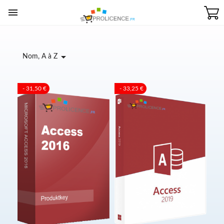


Nom, A à Z
- 31,50 €
- 33,25 €