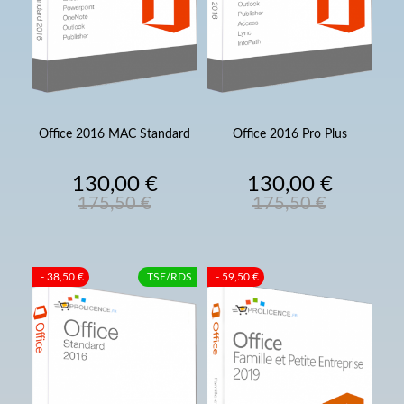
Office 2016 MAC Standard
Office 2016 Pro Plus
Prix
Prix
Prix
Prix
130,00 €
130,00 €
de
de
175,50 €
175,50 €
base
base
- 38,50 €
TSE/RDS
- 59,50 €