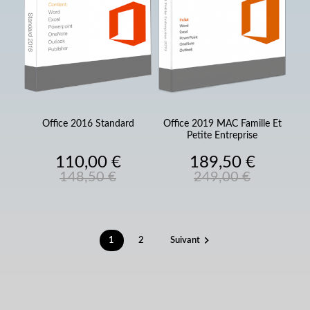
Office 2016 Standard
Office 2019 MAC Famille Et
Petite Entreprise
Prix
Prix
Prix
Prix
110,00 €
189,50 €
de
de
148,50 €
249,00 €
base
base

1
2
Suivant