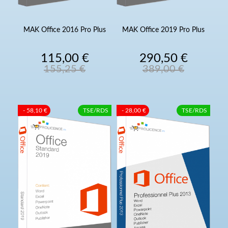
MAK Office 2016 Pro Plus
MAK Office 2019 Pro Plus
Prix
Prix
Prix
Prix
115,00 €
290,50 €
de
de
155,25 €
389,00 €
base
base
- 58,10 €
TSE/RDS
- 28,00 €
TSE/RDS