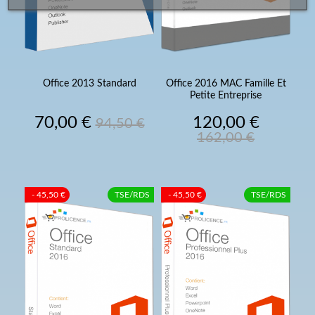
Office 2013 Standard
Office 2016 MAC Famille Et
Petite Entreprise
Prix
Prix
Prix
Prix
70,00 €
120,00 €
94,50 €
de
de
162,00 €
base
base
- 45,50 €
TSE/RDS
- 45,50 €
TSE/RDS