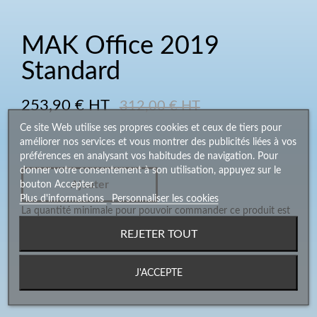
MAK Office 2019
Standard
253,90 € HT
312,00 € HT
Ce site Web utilise ses propres cookies et ceux de tiers pour
améliorer nos services et vous montrer des publicités liées à vos
préférences en analysant vos habitudes de navigation. Pour
donner votre consentement à son utilisation, appuyez sur le
Ajouter
bouton Accepter.
Plus d'informations
Personnaliser les cookies
La quantité minimale pour pouvoir commander ce produit est
5.
REJETER TOUT
J'ACCEPTE