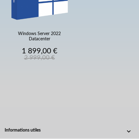
Windows Server 2022
Datacenter
Prix
Prix
1 899,00 €
de
2 999,00 €
base

Informations utiles