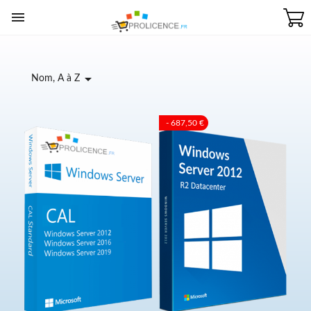


Nom, A à Z
- 687,50 €