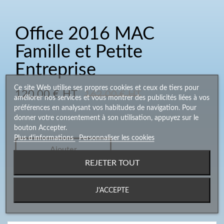
Office 2016 MAC
Famille et Petite
Entreprise
Ce site Web utilise ses propres cookies et ceux de tiers pour
120,00 € HT
162,00 € HT
améliorer nos services et vous montrer des publicités liées à vos
préférences en analysant vos habitudes de navigation. Pour
donner votre consentement à son utilisation, appuyez sur le
bouton Accepter.
Plus d'informations
Personnaliser les cookies
Ajouter
REJETER TOUT
J'ACCEPTE